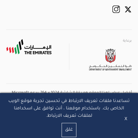
تويتر
انستاجرام
برعاية
powered by
برعاية
أفضل عرض لهذا الموقع هو دقة الشاشة 1024 × 764، يدعم Microsoft
Internet Explorer 9.0+ | Firefox 2.0+ | Safari 4.0+ | Opera 6.0+ | Chrome
تساعدنا ملفات تعريف الارتباط في تحسين تجربة موقع الويب
الخاص بك. باستخدام موقعنا ، أنت توافق على اسخدامنا
حقوق النشر
سياسة الخصوصية
الشروط والأحكام
لملفات تعريف الارتباط.
X
© 2024 حكومة أبوظبي جميع الحقوق محفوظة.
غلق